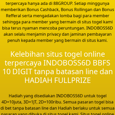
terpercaya hanya ada di 88GROUP. Setiap minggunya
memberikan Bonus Cashback, Bonus Rollingan dan Bonus
Refferal serta mengadakan lomba bagi para member
sehingga para member yang bermain di situs togel kami
bisa terus nyaman mencoba peruntungan. INDOBOSS6D
akan selalu menjamin privacy dan jaminan pembayaran
penuh kepada member yang bermain di situs kami.
Kelebihan situs togel online
terpercaya INDOBOSS6D BBFS
10 DIGIT tanpa batasan line dan
HADIAH FULLPRIZE
Hadiah yang disediakan INDOBOSS6D untuk togel
4D=10juta, 3D=1JT, 2D=100ribu. Semua pasaran togel bisa
di bet tanpa batasan line dan Hadiah berlaku untuk semua
pasaran yang dibuka di situs togel kami. Situs togel online